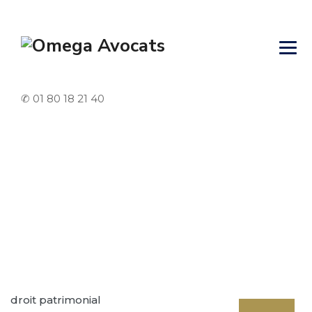
✆ 01 80 18 21 40
Tag Archives:
Succession
Omega Avocats
>
Actualités droit patrimonial
>
Succession
droit patrimonial