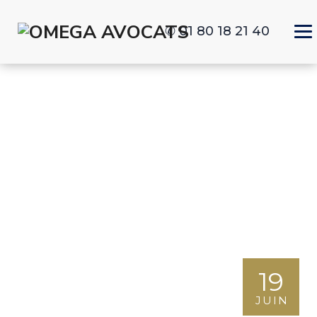
✆ 01 80 18 21 40
Tag Archives:
assurance-vie
Omega Avocats
>
Actualités droit patrimonial
>
assurance-vie
19
JUIN