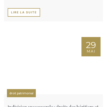
LIRE LA SUITE
29
MAI
droit patrimonial
Indivision successorale : droits des héritiers et