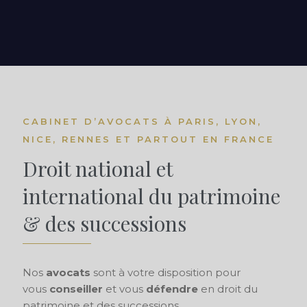
CABINET D’AVOCATS À PARIS, LYON,
NICE, RENNES ET PARTOUT EN FRANCE
Droit national et
international du patrimoine
& des successions
Nos
avocats
sont à votre disposition pour
vous
conseiller
et vous
défendre
en droit du
patrimoine et des successions.