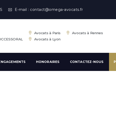
S
E-mail :
contact@omega-avocats.fr
Avocats à Paris
Avocats à Rennes
SUCCESSORAL
Avocats à Lyon
ENGAGEMENTS
HONORAIRES
CONTACTEZ-NOUS
P
embrement
émembrement