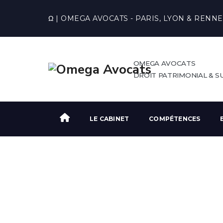
Ω | OMEGA AVOCATS - PARIS, LYON & RENNE
OMEGA AVOCATS
DROIT PATRIMONIAL & 
LE CABINET
COMPÉTENCES
Tag Archives:
dém
Omega Avocats
>
Actualités droit patrimonial
>
d